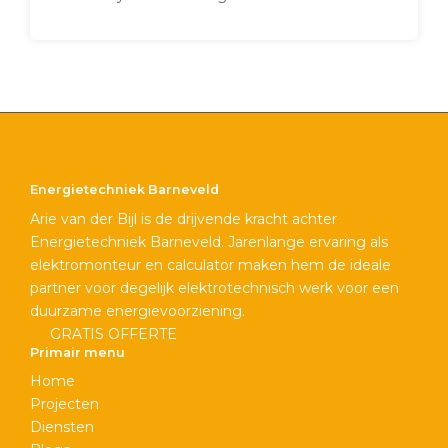
Energietechniek Barneveld
Arie van der Bijl is de drijvende kracht achter
Energietechniek Barneveld. Jarenlange ervaring als
elektromonteur en calculator maken hem de ideale
partner voor degelijk elektrotechnisch werk voor een
duurzame energievoorziening.
GRATIS OFFERTE
Primair menu
Home
Projecten
Diensten