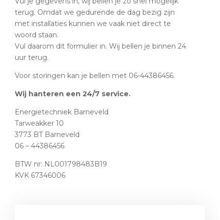
Vul je gegevens in, wij bellen je zo snel mogelijk
terug. Omdat we gedurende de dag bezig zijn
met installaties kunnen we vaak niet direct te
woord staan.
Vul daarom dit formulier in. Wij bellen je binnen 24
uur terug.
Voor storingen kan je bellen met 06-44386456.
Wij hanteren een 24/7 service.
Energietechniek Barneveld
Tarweakker 10
3773 BT Barneveld
06 – 44386456
BTW nr: NL001798483B19
KVK 67346006